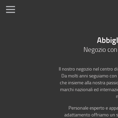
Sport
Fashio
Home
Abbigliamento sportivo
Abbigl
Sci e attrezzatura
Negozio con 
Vendita e-bike
Il nostro negozio nel centro di
Posizione
Da molti anni seguiamo con 
che insieme alla nostra passio
marchi nazionali ed internazio
n
Personale esperto e appas
adattamento offriamo un ser