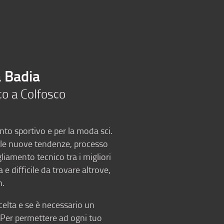
Blog
Storia
Contatto
it
a Badia
co a Colfosco
ento sportivo e per la moda sci.
lle nuove tendenze, processo
liamento tecnico tra i migliori
e difficile da trovare altrove,
n.
celta e se è necessario un
. Per permettere ad ogni tuo