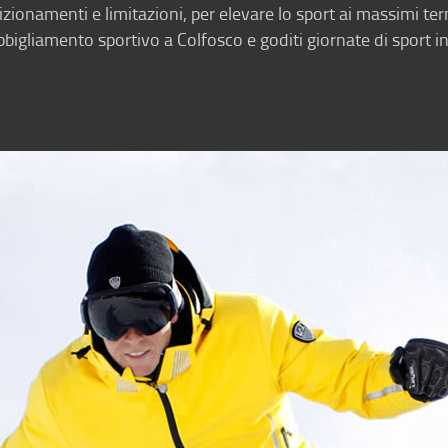
izionamenti e limitazioni, per elevare lo sport ai massimi t
abbigliamento sportivo a Colfosco e goditi giornate di sport in