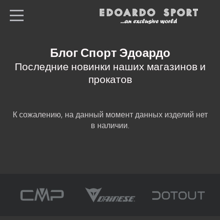
ru
Все магазины
Блог Спорт Эдоардо
Home
Последние новинки наших магазинов и
прокатов
спортивная одежда
Лыжи и оборудование
К сожалению, на данный момент данных изделий нет
Продажа
в наличии.
электровелосипедов
Местонахождение