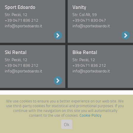
Sport Edoardo
Vanity
Str. Pecëi, 12
Str. Col Alt, 59
+39 0471 836 212
+39 0471 830 047
info@sportedoardo.it
info@sportedoardo.it
Ski Rental
Bike Rental
Str. Pecëi, 12
Str. Pecëi, 12
+39 0471 836 212
+39 0471 836 212
info@sportedoardo.it
info@sportedoardo.it
Следи за нами на Facebook
We use cookies to ensure you a better experience on our web site. We
use third-party cookies for statistical and promotional purposes. If you
continue with the navigation on this site you will automatically
consent to the use of cookies.
Cookie Policy
Ok