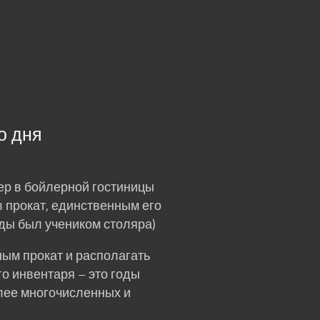
Блог
История
Контакт
ru
о дня
ер в бойлерной гостиницы
 прокат, единственным его
ды был учеником столяра)
ным прокат и располагать
о инвентаря – это годы
олее многочисленных и