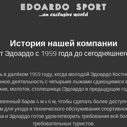
n
Ski Rental
Bike Rental
История нашей компании
т Эдоардо с 1959 года до сегодняшнег
ь в далёком 1959 году, когда молодой Эдоардо Костн
имнюю деятельность с четырьмя лыжами сдающимися в
ник, молоток, столешница (Эдоардо в предыдущие го
евянный барак 4 м x 6 м, чтобы сделать более доступ
 для ухода и технического обслуживания спортивног
а и Эдоардо готов удовлетворить требования всё б
требовательных туристов.