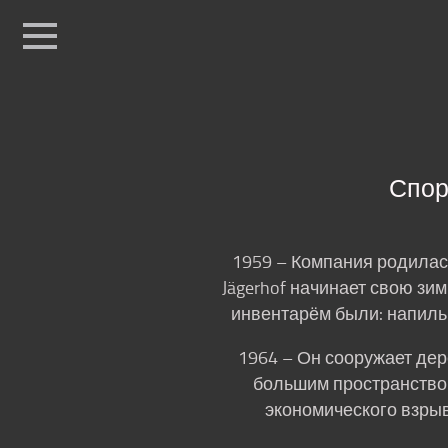
Sport
Fashio
Home
спортивная одежда
Лыжи и оборудование
Спор
Продажа
электровелосипедов
1959 – Компания родилас
Jägerhof начинает свою з
Местонахождение
инвентарём были: напиль
1964 – Он сооружает дер
большим пространством
экономического взрыв