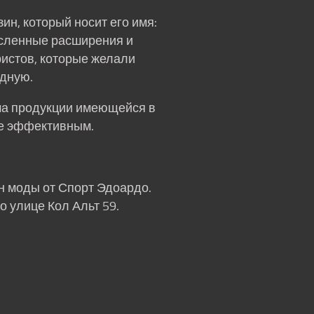
ин, который носит его имя:
исленные расширения и
ристов, которые желали
одную.
ма продукции имеющейся в
ее эффективным.
н моды от Спорт Эдоардо.
 улице Кол Альт 59.