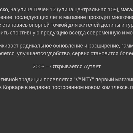
ко, на улице Печеи 12 (улица центральная 109), магаз
ечение последующих лет в магазине проходят многоч
 становясь опорной точкой для жителей долины и ту
ить спортивную продукцию всегда современную и м
реживает радикальное обновление и расширение, гам
яется, улучшается удобство, сервис становится бол
2003 – Открывается Аутлет
ртивной традиции появляется "VANITY" первый магази
в Корваре в недавно построенном новом комплексе, по